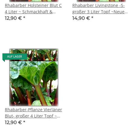
Rhabarber Holsteiner Blut C
Rhabarber Livingstone -S-
4 Liter ~ Schmackhaft &
großer 3 Liter Topf ~Neue
Eindrucksvoll
Sorte~ Schmackhaft & sehr
12,90 €
*
14,90 €
*
lange Erntezeit
AUF LAGER
Rhabarber-Pflanze Vierläner
Blut- großer 4 Liter Topf ~
Schmackhaft &
12,90 €
*
Eindrucksvoll