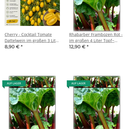
Cherry - Cocktail Tomate
Rhabarber Frambozen Rot -
Dattelwein im großen 3 Liter
im großen 4 Liter Topf~
XL Topf – süße gelbe
Schmackhafter
8,90 €
*
12,90 €
*
Massenträgerin mit
Himbeerrhababer
außergewöhnlichem Aroma
AUF LAGER
AUF LAGER