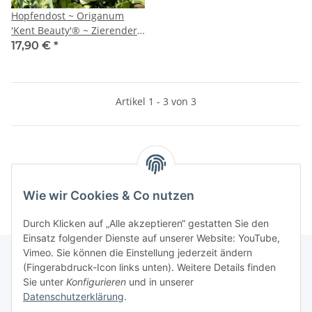
Hopfendost ~ Origanum
'Kent Beauty'® ~ Zierender
Oregano – romantischer
17,90 €
*
Blütenzauber für Balkon,
Kübel & Garten – im großen
XL 3-Liter-Topf
Artikel 1 - 3 von 3
Kategorien
Wie wir Cookies & Co nutzen
Durch Klicken auf „Alle akzeptieren“ gestatten Sie den
Einsatz folgender Dienste auf unserer Website: YouTube,
Vimeo. Sie können die Einstellung jederzeit ändern
(Fingerabdruck-Icon links unten). Weitere Details finden
Sie unter
Konfigurieren
und in unserer
Gesetzliche Informationen
Datenschutzerklärung
.