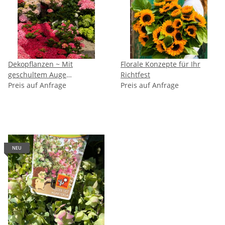
Dekopflanzen ~ Mit
Florale Konzepte für Ihr
geschultem Auge
Richtfest
ausgewählt – für einen
Preis auf Anfrage
Preis auf Anfrage
stimmigen ersten Eindruck.
NEU